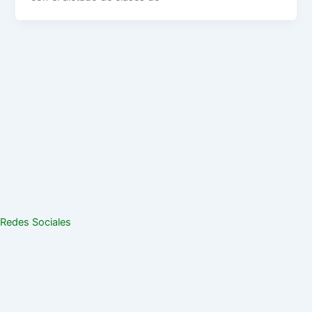
Redes Sociales
Contactanos
CONTACTO
Farmacia Sindical (PEDIDOS)
Lunes a viernes de 8 a 12hs/16 a 20hs. Sábados de 8 a 13hs.