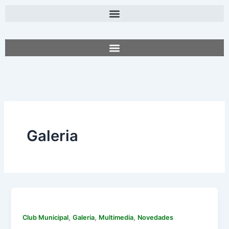
Ir
al
contenido
Galeria
,
,
,
Club Municipal
Galeria
Multimedia
Novedades