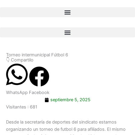
Ir
al
contenido
Torneo intermunicipal Fútbol 6
👇 Compartilo
WhatsApp
Facebook
septiembre 5, 2025
Visitantes :
681
Desde la secretaría de deportes del sindicato estamos
organizando un torneo de futbol 6 para afiliados. El mismo