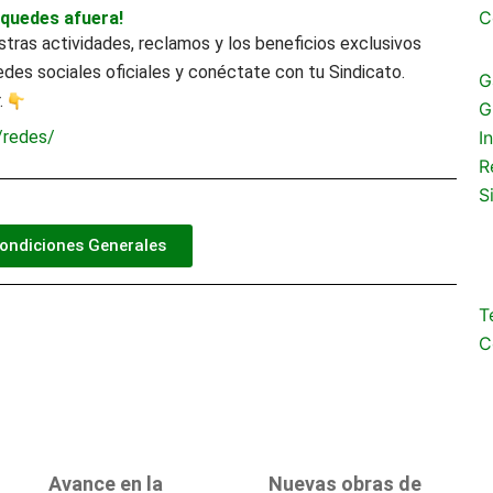
C
 quedes afuera!
ras actividades, reclamos y los beneficios exclusivos
edes sociales oficiales y conéctate con tu Sindicato.
G
r.
G
/redes/
In
R
S
ondiciones Generales
T
C
Avance en la
Nuevas obras de