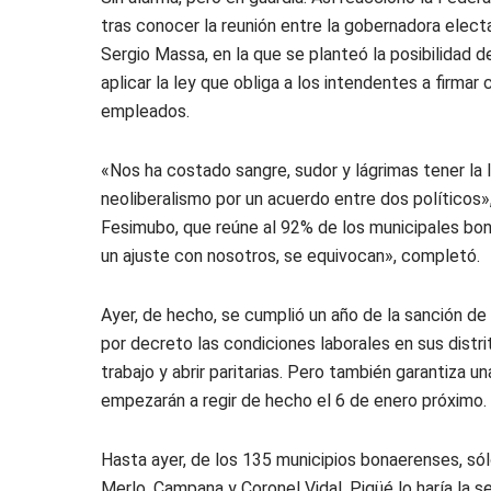
tras conocer la reunión entre la gobernadora electa
Sergio Massa, en la que se planteó la posibilidad d
aplicar la ley que obliga a los intendentes a firmar
empleados.
«Nos ha costado sangre, sudor y lágrimas tener la 
neoliberalismo por un acuerdo entre dos políticos»
Fesimubo, que reúne al 92% de los municipales bon
un ajuste con nosotros, se equivocan», completó.
Ayer, de hecho, se cumplió un año de la sanción de 
por decreto las condiciones laborales en sus distr
trabajo y abrir paritarias. Pero también garantiza u
empezarán a regir de hecho el 6 de enero próximo.
Hasta ayer, de los 135 municipios bonaerenses, sól
Merlo, Campana y Coronel Vidal. Pigüé lo haría la 