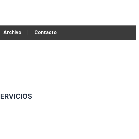
Archivo
Contacto
ERVICIOS
Convenio Colectivo de Trabajo
COMERCIOS ADHERIDOS
Galería de Imágenes
Reclamos