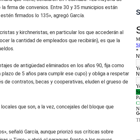
la firma de convenios. Entre 30 y 35 municipios están
S
estén firmados lo 135», agregó García.
istas y kirchneristas, en particular los que accederán al
ocer la cantidad de empleados que recibirán), es que la
ueldos.
ntajes de antigüedad eliminados en los años 90, fija como
lazo de 5 años para cumplir ese cupo) y obliga a respetar
avés de contratos, becas y cooperativas, eluden el grueso de
 locales que son, a la vez, concejales del bloque que
», señaló García, aunque priorizó sus críticas sobre
nas y Tigre- y abrió el paraguas frente a los nuevos