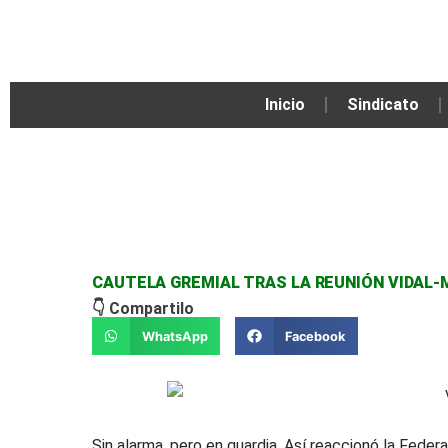
Ir
al
contenido
Inicio
Sindicato
CAUTELA GREMIAL TRAS LA REUNIÓN VIDAL
👇 Compartilo
WhatsApp
Facebook
Sin alarma, pero en guardia. Así reaccionó la Fed