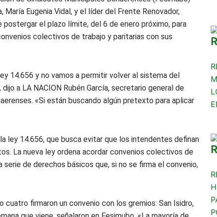
, María Eugenia Vidal, y el líder del Frente Renovador,
e postergar el plazo límite, del 6 de enero próximo, para
 convenios colectivos de trabajo y paritarias con sus
R
ley 14.656 y no vamos a permitir volver al sistema del
M
, dijo a LA NACION Rubén García, secretario general de
L
aerenses. «Si están buscando algún pretexto para aplicar
E
la ley 14.656, que busca evitar que los intendentes definan
itos. La nueva ley ordena acordar convenios colectivos de
na serie de derechos básicos que, si no se firma el convenio,
R
H
P
o cuatro firmaron un convenio con los gremios: San Isidro,
P
semana que viene, señalaron en Fesimubo. «La mayoría de