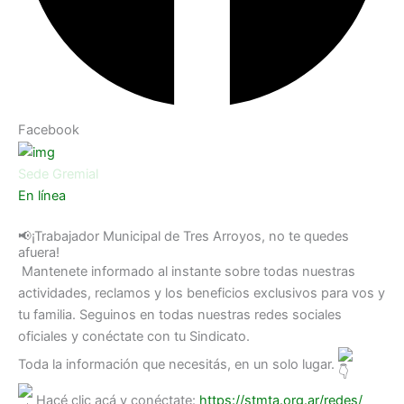
Facebook
Sede Gremial
En línea
¿Necesitas ayuda? Chatea con nosotros
📢¡Trabajador Municipal de Tres Arroyos, no te quedes
afuera!
Mantenete informado al instante sobre todas nuestras
actividades, reclamos y los beneficios exclusivos para vos y
tu familia. Seguinos en todas nuestras redes sociales
oficiales y conéctate con tu Sindicato.
Toda la información que necesitás, en un solo lugar.
Hacé clic acá y conéctate:
https://stmta.org.ar/redes/