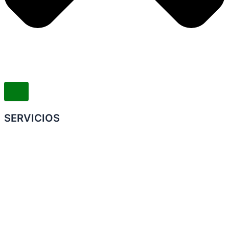
SERVICIOS
Convenio Colectivo de Trabajo
COMERCIOS ADHERIDOS
Galería de Imágenes
Reclamos