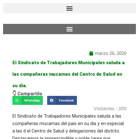
Ir
al
contenido
marzo 26, 2020
El Sindicato de Trabajadores Municipales saluda a
las compañeras mucamas del Centro de Salud en
su día.
👇 Compartilo
WhatsApp
Facebook
Visitantes :
300
El Sindicato de Trabajadores Municipales saluda a las
compañeras mucamas del pais en su día y en especial
a las d el Centro de Salud y delegaciones del distrito.
Destacamos la imprescindible y noble tarea que