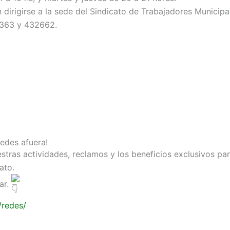
 dirigirse a la sede del Sindicato de Trabajadores Municipal
27363 y 432662.
uedes afuera!
tras actividades, reclamos y los beneficios exclusivos par
ato.
ar.
/redes/