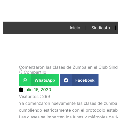
Ir
al
contenido
Inicio
Sindicato
Comenzaron las clases de Zumba en el Club Sind
👇 Compartilo
WhatsApp
Facebook
julio 16, 2020
Visitantes :
299
Ya comenzaron nuevamente las clases de zumba en
cumpliendo estrictamente con el protocolo establ
Las clases se imparten los lunes y miércoles de 1