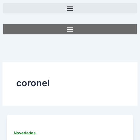
Ir
al
contenido
coronel
Novedades