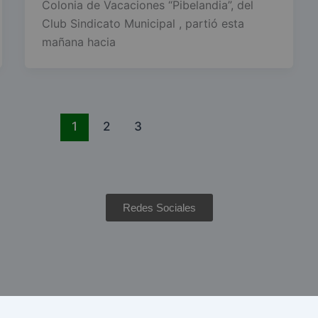
Colonia de Vacaciones “Pibelandia”, del
Club Sindicato Municipal , partió esta
mañana hacia
1
2
3
Redes Sociales