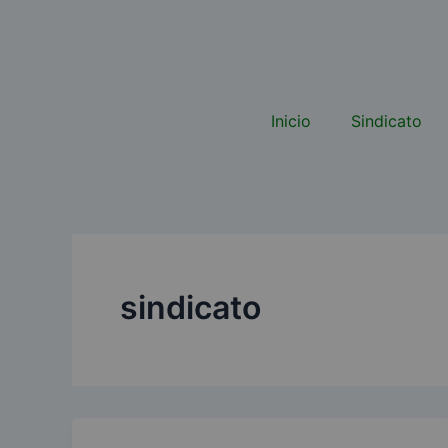
Ir
al
contenido
Inicio
Sindicato
sindicato