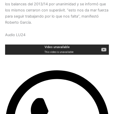
los balances del 2013/14 por unanimidad y se informó que
los mismos cerraron con superávit. “esto nos da mar fuerza
para seguir trabajando por lo que nos falta”, manifestó
Roberto García.
Audio LU24