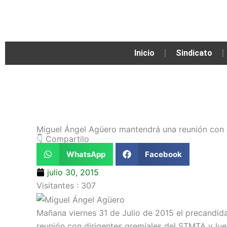
Ir
al
contenido
Inicio
Sindicato
Miguel Ángel Agüero mantendrá una reunión con 
👇 Compartilo
WhatsApp
Facebook
julio 30, 2015
Visitantes :
307
Mañana viernes 31 de Julio de 2015 el precandida
reunión con dirigentes gremiales del STMTA y lueg