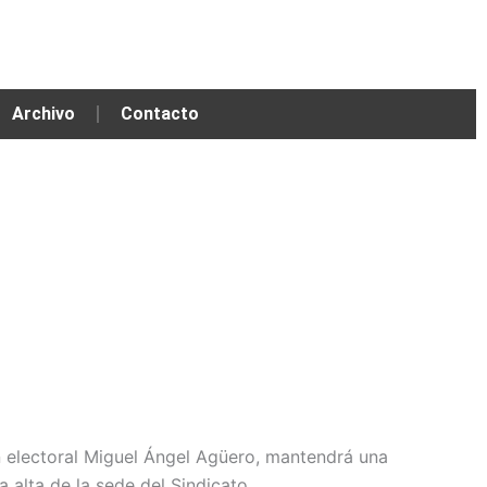
Archivo
Contacto
n electoral Miguel Ángel Agüero, mantendrá una
 alta de la sede del Sindicato.