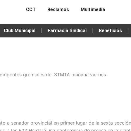
CCT
Reclamos
Multimedia
Club Municipal
Farmacia Sindical
Beneficios
dirigentes gremiales del STMTA mañana viernes
to a senador provincial en primer lugar de la sexta secció
o a las 9:00Hs dará una conferencia de prensa en la planta