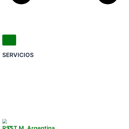
SERVICIOS
Convenio Colectivo de Trabajo
COMERCIOS ADHERIDOS
Galería de Imágenes
Reclamos
C.T.M. Argentina